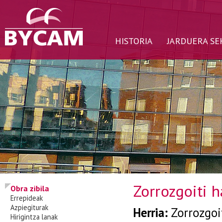
HISTORIA
JARDUERA SE
Zorrozgoiti h
Obra zibila
Errepideak
Azpiegiturak
Herria:
Zorrozgoi
Hirigintza lanak