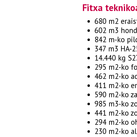
Fitxa tekniko
680 m2 erais
602 m3 honde
842 m-ko pilo
347 m3 HA-25
14.440 kg S2
295 m2-ko fo
462 m2-ko ad
411 m2-ko e
590 m2-ko za
985 m3-ko zo
441 m2-ko zo
294 m2-ko oh
230 m2-ko ali