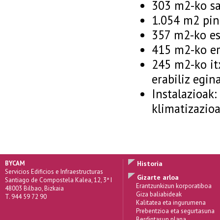
303 m2-ko sa
1.054 m2 pint
357 m2-ko est
415 m2-ko e
245 m2-ko it
erabiliz egin
Instalazioak:
klimatizazioa
BYCAM
Historia
Servicios Edificios e Infraestructuras
Gizarte arloa
Santiago de Compostela Kalea, 12, 3ª I
Erantzunkizun korporatiboa
48003 Bilbao, Bizkaia
Giza baliabideak
T. 944 59 72 90
Kalitatea eta ingurumena
Prebentzioa eta segurtasuna
Berdintasun plana