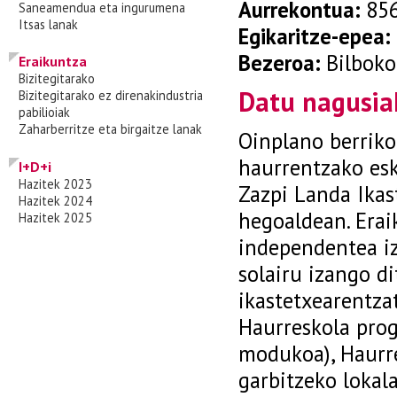
Aurrekontua:
856
Saneamendua eta ingurumena
Itsas lanak
Egikaritze-epea:
Bezeroa:
Bilboko
Eraikuntza
Bizitegitarako
Datu nagusia
Bizitegitarako ez direnakindustria
pabilioiak
Zaharberritze eta birgaitze lanak
Oinplano berriko
haurrentzako esk
I+D+i
Hazitek 2023
Zazpi Landa Ikas
Hazitek 2024
hegoaldean. Eraik
Hazitek 2025
independentea iz
solairu izango di
ikastetxearentzat
Haurreskola prog
modukoa), Haurre
garbitzeko lokala