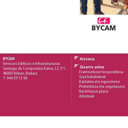
BYCAM
Historia
Servicios Edificios e Infraestructuras
Gizarte arloa
Santiago de Compostela Kalea, 12, 3ª I
Erantzunkizun korporatiboa
48003 Bilbao, Bizkaia
Giza baliabideak
T. 944 59 72 90
Kalitatea eta ingurumena
Prebentzioa eta segurtasuna
Berdintasun plana
Albisteak