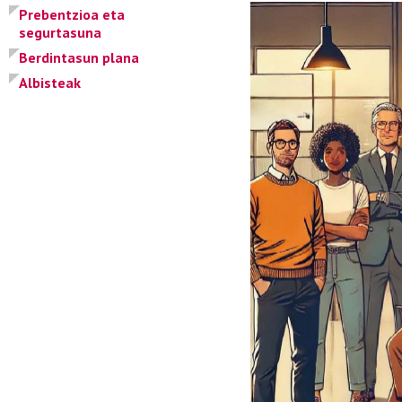
Prebentzioa eta
segurtasuna
Berdintasun plana
Albisteak