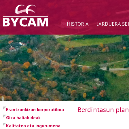
HISTORIA
JARDUERA SE
Berdintasun pla
Erantzunkizun korporatiboa
Giza baliabideak
Kalitatea eta ingurumena