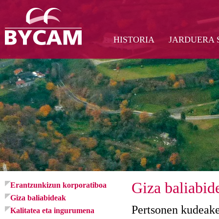
HISTORIA
JARDUERA 
Giza baliabid
Erantzunkizun korporatiboa
Giza baliabideak
Pertsonen kudeake
Kalitatea eta ingurumena