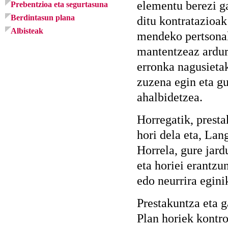
elementu berezi g
Prebentzioa eta segurtasuna
Berdintasun plana
ditu kontratazioak
Albisteak
mendeko pertsonal
mantentzeaz ardur
erronka nagusieta
zuzena egin eta gu
ahalbidetzea.
Horregatik, presta
hori dela eta, Lan
Horrela, gure jar
eta horiei erantzu
edo neurrira egini
Prestakuntza eta g
Plan horiek kontro