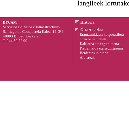
langileek lortutak
BYCAM
Historia
Servicios Edificios e Infraestructuras
Gizarte arloa
Santiago de Compostela Kalea, 12, 3ª I
Erantzunkizun korporatiboa
48003 Bilbao, Bizkaia
Giza baliabideak
T. 944 59 72 90
Kalitatea eta ingurumena
Prebentzioa eta segurtasuna
Berdintasun plana
Albisteak