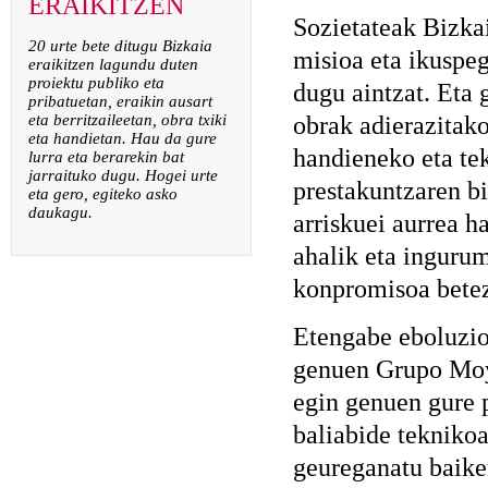
ERAIKITZEN
Sozietateak Bizkai
20 urte bete ditugu Bizkaia
misioa eta ikuspe
eraikitzen lagundu duten
proiektu publiko eta
dugu aintzat. Eta
pribatuetan, eraikin ausart
obrak adierazitako
eta berritzaileetan, obra txiki
eta handietan. Hau da gure
handieneko eta te
lurra eta berarekin bat
jarraituko dugu. Hogei urte
prestakuntzaren bi
eta gero, egiteko asko
daukagu.
arriskuei aurrea h
ahalik eta ingurum
konpromisoa bete
Etengabe eboluzion
genuen Grupo Moyu
egin genuen gure 
baliabide tekniko
geureganatu baike