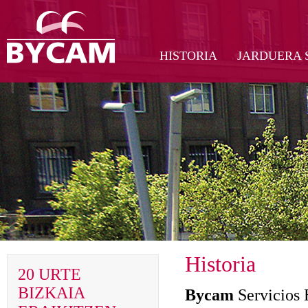
HISTORIA
JARDUERA 
Historia
20 URTE
BIZKAIA
Bycam
Servicios 