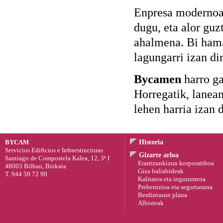
Enpresa modernoa 
dugu, eta alor guz
ahalmena. Bi ham
lagungarri izan di
Bycamen
harro g
Horregatik, lanean
lehen harria izan 
BYCAM
Historia
Servicios Edificios e Infraestructuras
Gizarte arloa
Santiago de Compostela Kalea, 12, 3ª I
Erantzunkizun korporatiboa
48003 Bilbao, Bizkaia
Giza baliabideak
T. 944 59 72 90
Kalitatea eta ingurumena
Prebentzioa eta segurtasuna
Berdintasun plana
Albisteak