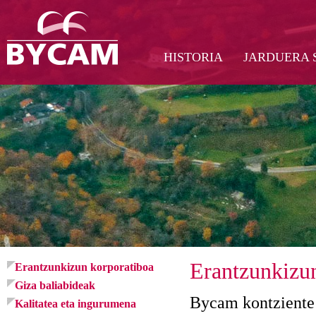
HISTORIA
JARDUERA 
Erantzunkizu
Erantzunkizun korporatiboa
Giza baliabideak
Bycam kontziente 
Kalitatea eta ingurumena