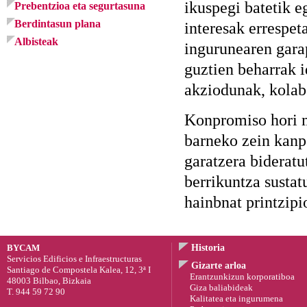
ikuspegi batetik e
Prebentzioa eta segurtasuna
Berdintasun plana
interesak errespet
Albisteak
ingurunearen garap
guztien beharrak i
akziodunak, kolab
Konpromiso hori m
barneko zein kanp
garatzera bideratu
berrikuntza susta
hainbnat printzipi
BYCAM
Historia
Servicios Edificios e Infraestructuras
Gizarte arloa
Santiago de Compostela Kalea, 12, 3ª I
Erantzunkizun korporatiboa
48003 Bilbao, Bizkaia
Giza baliabideak
T. 944 59 72 90
Kalitatea eta ingurumena