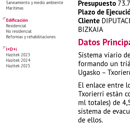
Presupuesto
73.
Saneamiento y medio ambiente
Marítimas
Plazo de Ejecuci
Cliente
DIPUTAC
Edificación
Residencial
BIZKAIA
No residencial
Reformas y rehabilitaciones
Datos Princip
I+D+i
Sistema viario de
Hazitek 2023
Hazitek 2024
formando un triá
Hazitek 2025
Ugasko – Txorierr
El enlace entre l
Txorierri están 
ml totales) de 4
sistema de evacu
de ellos.