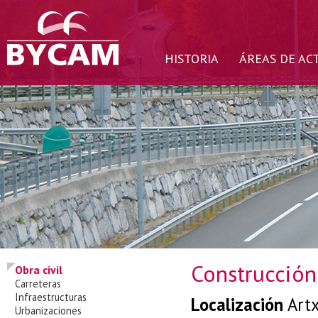
HISTORIA
ÁREAS DE AC
Construcción
Obra civil
Carreteras
Infraestructuras
Localización
Art
Urbanizaciones