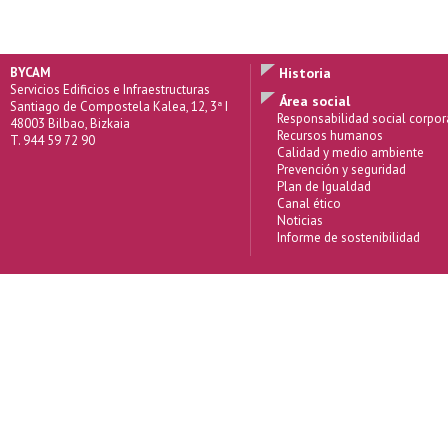
BYCAM
Historia
Servicios Edificios e Infraestructuras
Área social
Santiago de Compostela Kalea, 12, 3ª I
Responsabilidad social corpor
48003 Bilbao, Bizkaia
Recursos humanos
T. 944 59 72 90
Calidad y medio ambiente
Prevención y seguridad
Plan de Igualdad
Canal ético
Noticias
Informe de sostenibilidad