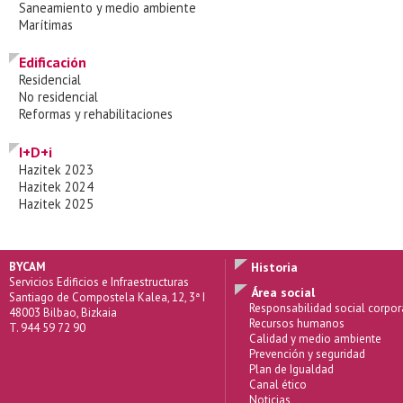
Saneamiento y medio ambiente
Marítimas
Edificación
Residencial
No residencial
Reformas y rehabilitaciones
I+D+i
Hazitek 2023
Hazitek 2024
Hazitek 2025
BYCAM
Historia
Servicios Edificios e Infraestructuras
Área social
Santiago de Compostela Kalea, 12, 3ª I
Responsabilidad social corpor
48003 Bilbao, Bizkaia
Recursos humanos
T. 944 59 72 90
Calidad y medio ambiente
Prevención y seguridad
Plan de Igualdad
Canal ético
Noticias