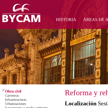
HISTORIA
ÁREAS DE 
Reforma y reh
Obra civil
Carreteras
Infraestructuras
Localización
Ses
Urbanizaciones
Saneamiento y medio ambiente