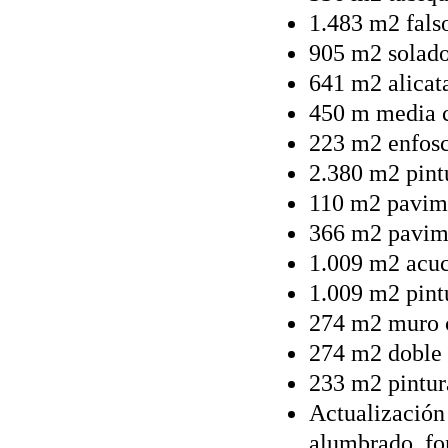
1.483 m2 fals
905 m2 solado
641 m2 alicat
450 m media c
223 m2 enfosc
2.380 m2 pintu
110 m2 pavime
366 m2 pavime
1.009 m2 acuc
1.009 m2 pintu
274 m2 muro c
274 m2 doble 
233 m2 pintur
Actualización 
alumbrado, fon