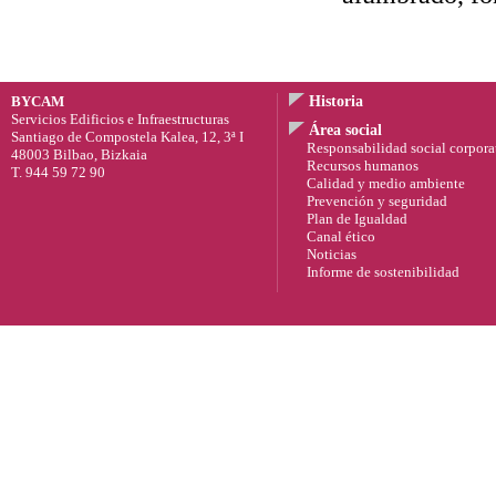
BYCAM
Historia
Servicios Edificios e Infraestructuras
Área social
Santiago de Compostela Kalea, 12, 3ª I
Responsabilidad social corpora
48003 Bilbao, Bizkaia
Recursos humanos
T. 944 59 72 90
Calidad y medio ambiente
Prevención y seguridad
Plan de Igualdad
Canal ético
Noticias
Informe de sostenibilidad