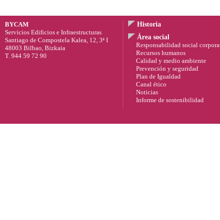
BYCAM
Historia
Servicios Edificios e Infraestructuras
Área social
Santiago de Compostela Kalea, 12, 3ª I
Responsabilidad social corpora
48003 Bilbao, Bizkaia
Recursos humanos
T. 944 59 72 90
Calidad y medio ambiente
Prevención y seguridad
Plan de Igualdad
Canal ético
Noticias
Informe de sostenibilidad