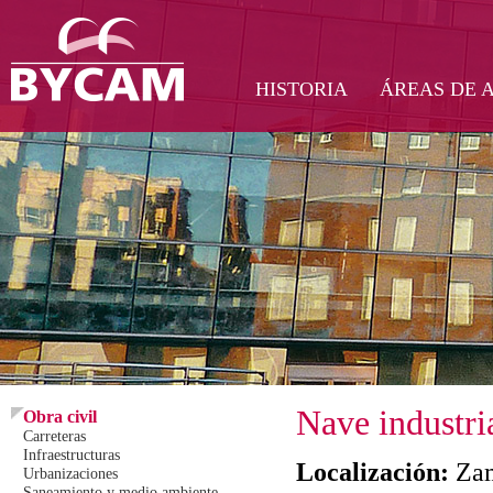
HISTORIA
ÁREAS DE 
Nave industri
Obra civil
Carreteras
Infraestructuras
Localización:
Za
Urbanizaciones
Saneamiento y medio ambiente