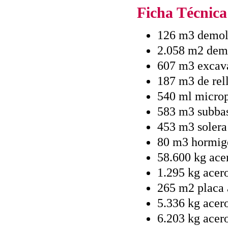
Ficha Técnica
126 m3 demol
2.058 m2 demo
607 m3 excava
187 m3 de rel
540 ml micropi
583 m3 subbas
453 m3 soler
80 m3 hormig
58.600 kg ace
1.295 kg acero
265 m2 placa a
5.336 kg acer
6.203 kg acer