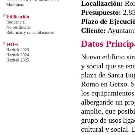
Localización:
Ro
Marítimas
Presupuesto:
2.8
Edificación
Plazo de Ejecuci
Residencial
No residencial
Cliente:
Ayuntami
Reformas y rehabilitaciones
Datos Princip
I+D+i
Hazitek 2023
Hazitek 2024
Nuevo edificio sin
Hazitek 2025
y social que se en
plaza de Santa Eug
Romo en Getxo. Su
los equipamiento
albergando un pr
amplio, que posib
grupo de usos liga
cultural y social.