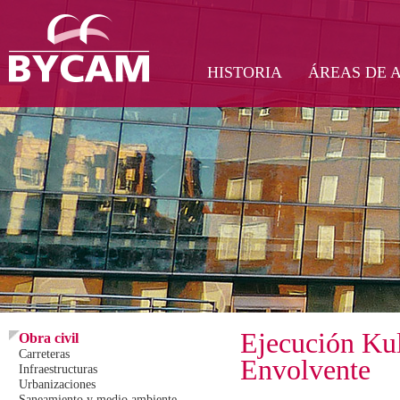
HISTORIA
ÁREAS DE 
Ejecución Ku
Obra civil
Carreteras
Envolvente
Infraestructuras
Urbanizaciones
Saneamiento y medio ambiente