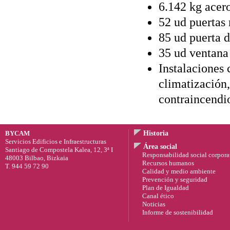
6.142 kg acer
52 ud puertas
85 ud puerta d
35 ud ventana
Instalaciones 
climatización,
contraincendi
BYCAM
Historia
Servicios Edificios e Infraestructuras
Área social
Santiago de Compostela Kalea, 12, 3ª I
Responsabilidad social corpora
48003 Bilbao, Bizkaia
Recursos humanos
T. 944 59 72 90
Calidad y medio ambiente
Prevención y seguridad
Plan de Igualdad
Canal ético
Noticias
Informe de sostenibilidad