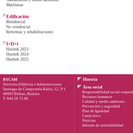
Marítimas
Edificación
Residencial
No residencial
Reformas y rehabilitaciones
I+D+i
Hazitek 2023
Hazitek 2024
Hazitek 2025
BYCAM
Historia
Servicios Edificios e Infraestructuras
Área social
Santiago de Compostela Kalea, 12, 3ª I
Responsabilidad social corpora
48003 Bilbao, Bizkaia
Recursos humanos
T. 944 59 72 90
Calidad y medio ambiente
Prevención y seguridad
Plan de Igualdad
Canal ético
Noticias
Informe de sostenibilidad