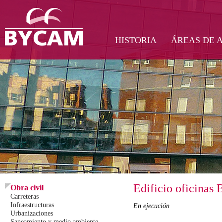
HISTORIA
ÁREAS DE 
Edificio oficinas
Obra civil
Carreteras
Infraestructuras
En ejecución
Urbanizaciones
Saneamiento y medio ambiente