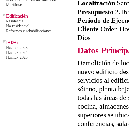
Localización
Sant
Marítimas
Presupuesto
2.16
Edificación
Período de Ejecu
Residencial
No residencial
Cliente
Orden Hos
Reformas y rehabilitaciones
Dios
I+D+i
Hazitek 2023
Datos Princip
Hazitek 2024
Hazitek 2025
Demolición de loc
nuevo edificio des
servicios al edifi
sótano, planta baj
todas las áreas de 
cocina, almacenes,
superiores se ubica
conferencias, sala