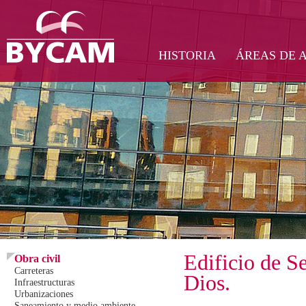
HISTORIA
ÁREAS DE 
Edificio de S
Obra civil
Carreteras
Dios.
Infraestructuras
Urbanizaciones
Saneamiento y medio ambiente