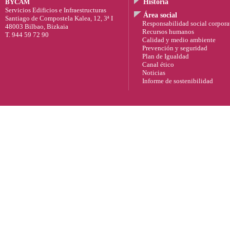
BYCAM
Historia
Servicios Edificios e Infraestructuras
Área social
Santiago de Compostela Kalea, 12, 3ª I
Responsabilidad social corpora
48003 Bilbao, Bizkaia
Recursos humanos
T. 944 59 72 90
Calidad y medio ambiente
Prevención y seguridad
Plan de Igualdad
Canal ético
Noticias
Informe de sostenibilidad