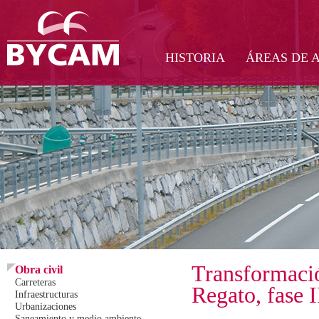
HISTORIA
ÁREAS DE 
Transformació
Obra civil
Carreteras
Regato, fase I
Infraestructuras
Urbanizaciones
Saneamiento y medio ambiente