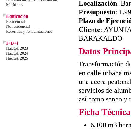
Localización
: Ba
Marítimas
Presupuesto
: 1.9
Edificación
Plazo de Ejecuci
Residencial
No residencial
Cliente
: AYUNT
Reformas y rehabilitaciones
BARAKALDO
I+D+i
Hazitek 2023
Datos Princip
Hazitek 2024
Hazitek 2025
Transformación de
en calle urbana me
una acera peatonal
servicios de alum
así como saneo y r
Ficha Técnica
6.100 m3 horm