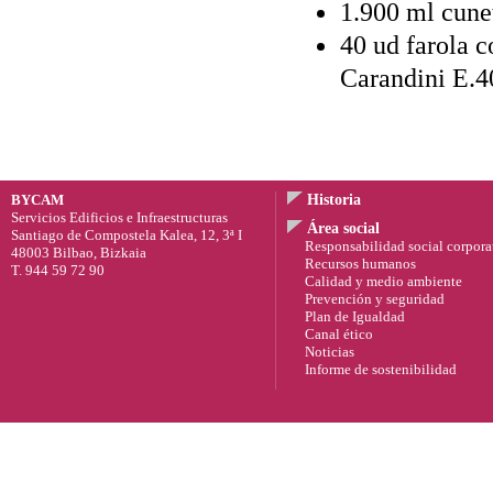
1.900 ml cune
40 ud farola 
Carandini E.
BYCAM
Historia
Servicios Edificios e Infraestructuras
Área social
Santiago de Compostela Kalea, 12, 3ª I
Responsabilidad social corpora
48003 Bilbao, Bizkaia
Recursos humanos
T. 944 59 72 90
Calidad y medio ambiente
Prevención y seguridad
Plan de Igualdad
Canal ético
Noticias
Informe de sostenibilidad