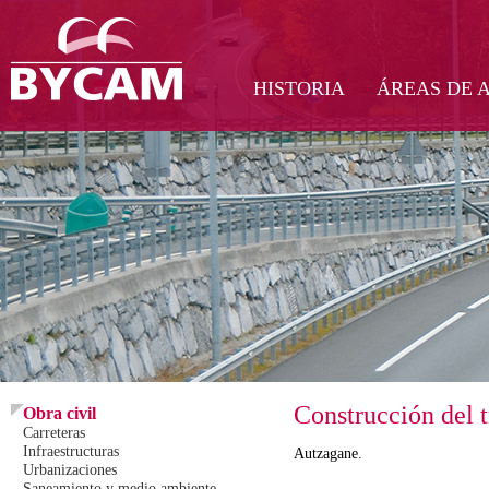
HISTORIA
ÁREAS DE 
Construcción del
Obra civil
Carreteras
Infraestructuras
Autzagane.
Urbanizaciones
Saneamiento y medio ambiente