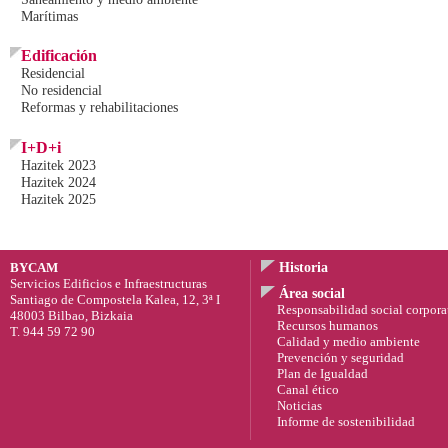
Marítimas
Edificación
Residencial
No residencial
Reformas y rehabilitaciones
I+D+i
Hazitek 2023
Hazitek 2024
Hazitek 2025
BYCAM
Historia
Servicios Edificios e Infraestructuras
Área social
Santiago de Compostela Kalea, 12, 3ª I
Responsabilidad social corpora
48003 Bilbao, Bizkaia
Recursos humanos
T. 944 59 72 90
Calidad y medio ambiente
Prevención y seguridad
Plan de Igualdad
Canal ético
Noticias
Informe de sostenibilidad