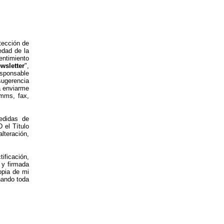
tección de
edad de la
entimiento
wsletter
",
esponsable
sugerencia
a enviarme
 mms, fax,
edidas de
 el Título
lteración,
ificación,
 y firmada
pia de mi
nando toda