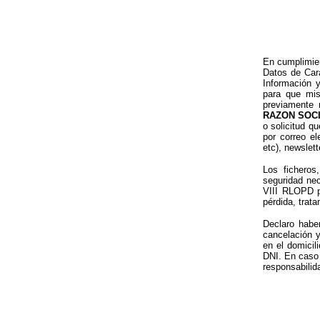
En cumplimien
Datos de Cará
Información 
para que mis
previamente 
RAZON SOC
o solicitud q
por correo e
etc), newslet
Los ficheros
seguridad nec
VIII RLOPD pa
pérdida, trat
Declaro haber
cancelación 
en el domicil
DNI. En caso 
responsabilid