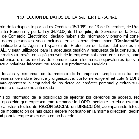
PROTECCION DE DATOS DE CARÁCTER PERSONAL
to de lo dispuesto por la Ley Orgánica 15/1999, de 13 de Diciembre, de Pro
cter Personal y por la Ley 34/2002, de 11 de julio, de Servicios de la Soci
y de Comercio Electrónico, declaro haber sido informado y presto mi cons
 datos personales sean incluidos en el fichero denominado "
Contacto/Ne
notificado a la Agencia Española de Protección de Datos, del que es r
IAL
, y sean utilizados para la adecuada gestión y respuesta de la consulta, 
ue realizo a través de la página web de la empresa así como en su caso, par
lectrónico u otros medios de comunicación electrónica equivalentes (sms,
ters o boletines informativos sobre sus productos y servicios.
, locales y sistemas de tratamiento de la empresa cumplen con las m
esarias de índole técnica y organizativa, conforme exige el artículo 9 LOPD
ra garantizar la seguridad de los datos de carácter personal y eviten su a
amiento o acceso no autorizado.
 sido informado de la posibilidad de ejercitar los derechos de acceso, rect
y oposición que expresamente reconoce la LOPD mediante solicitud escrita
io a estos efectos de
RAZÓN SOCIAL en DIRECCIÓN
,
acompañando fotoco
de modificación de mis datos deberé notificarlo en la misma dirección, decli
ad para la empresa en caso de no hacerlo.